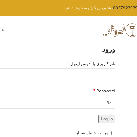
093792393
مشاوره رایگان و سفارش تلفنی
خان
ورود
*
نام کاربری یا آدرس ایمیل
*
Password
Log in
مرا به خاطر بسپار