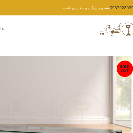
093792393
مشاوره رایگان و سفارش تلفنی
خان
SOLD
OUT